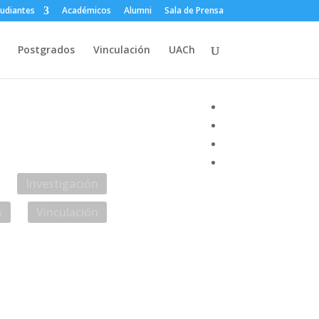
tudiantes
Académicos
Alumni
Sala de Prensa
Postgrados
Vinculación
UACh
anet
Contacto
Investigación
s
Vinculación