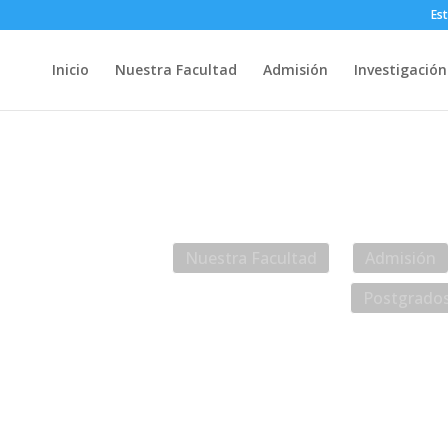
Es
Inicio
Nuestra Facultad
Admisión
Investigación
Web UACh
Intr
Nuestra Facultad
Admisión
Postgrado