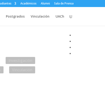
tudiantes
Académicos
Alumni
Sala de Prensa
Postgrados
Vinculación
UACh
anet
Contacto
Investigación
s
Vinculación