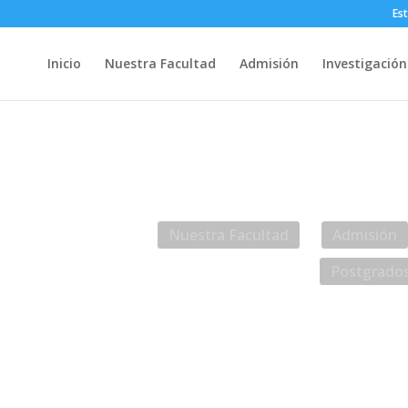
Es
Inicio
Nuestra Facultad
Admisión
Investigación
Web UACh
Intr
Nuestra Facultad
Admisión
Postgrado