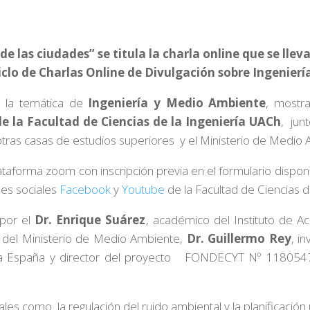
 de las ciudades” se titula la charla online que se lle
 Ciclo de Charlas Online de Divulgación sobre Ingenierí
á la temática de
Ingeniería y Medio Ambiente
, mostra
de la Facultad de Ciencias de la Ingeniería UACh
, jun
otras casas de estudios superiores y el Ministerio de Medio
plataforma zoom con inscripción previa en el formulario dispo
des sociales
Facebook
y
Youtube
de la Facultad de Ciencias d
 por el
Dr. Enrique Suárez
, académico del Instituto de A
s del Ministerio de Medio Ambiente,
Dr.
Guillermo Rey
, i
ura España y director del proyecto FONDECYT Nº 11805
les como la regulación del ruido ambiental y la planificació