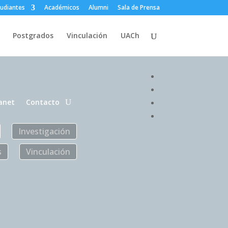
tudiantes
Académicos
Alumni
Sala de Prensa
Postgrados
Vinculación
UACh
anet
Contacto
Investigación
s
Vinculación