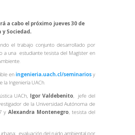
vará a cabo el próximo jueves 30 de
a y Sociedad.
ndo el trabajo conjunto desarrollado por
to a una estudiante tesista del Magíster en
 Ambiente.
nible en
ingenieria.uach.cl/seminarios
y
e la Ingeniería UACh.
cústica UACh,
Igor Valdebenito
, jefe del
nvestigador de la Universidad Autónoma de
47 y
Alexandra Montenegro
, tesista del
n urbana; evaluación del ruido ambiental por