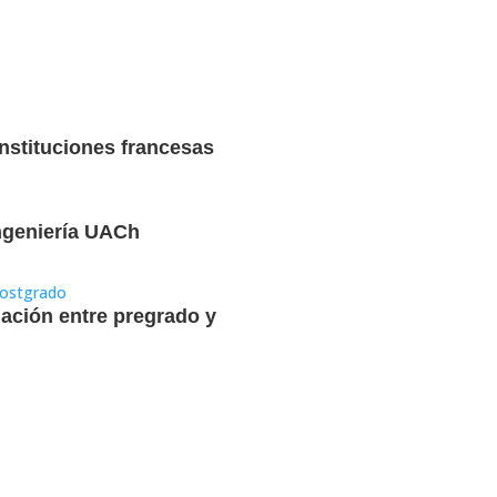
instituciones francesas
Ingeniería UACh
lación entre pregrado y
PACE-UACh