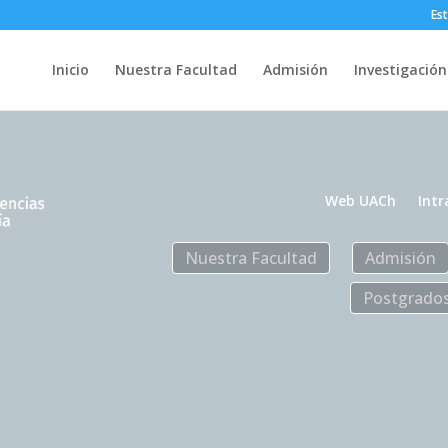
Es
Inicio
Nuestra Facultad
Admisión
Investigación
Web UACh
Intr
Nuestra Facultad
Admisión
Postgrado