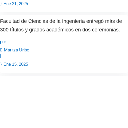
Ene 21, 2025
Facultad de Ciencias de la Ingeniería entregó más de
300 títulos y grados académicos en dos ceremonias.
por
Maritza Uribe
|
Ene 15, 2025
Ingeniera hondureña finalizó con éxito el Magíster en
Ingeniería Mecánica y Materiales en la UACh
por
Maritza Uribe
|
Dic 27, 2024