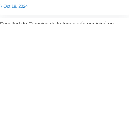
Oct 18, 2024
Facultad de Ciencias de la Ingeniería participó en
reunión sobre avances del Plan de Recuperación de la
UACh
por
Maritza Uribe
|
Jun 10, 2024
Campus Miraflores: 90 años de historia formando
técnicos y profesionales vinculados a la industria y la
tecnología
por