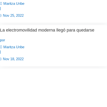
Maritza Uribe
|
Nov 25, 2022
La electromovilidad moderna llegó para quedarse
por
Maritza Uribe
|
Nov 18, 2022
Firman convenio entre Subsecretaría de Transportes y
Universidad Austral de Chile
por
Prensa FCI
|