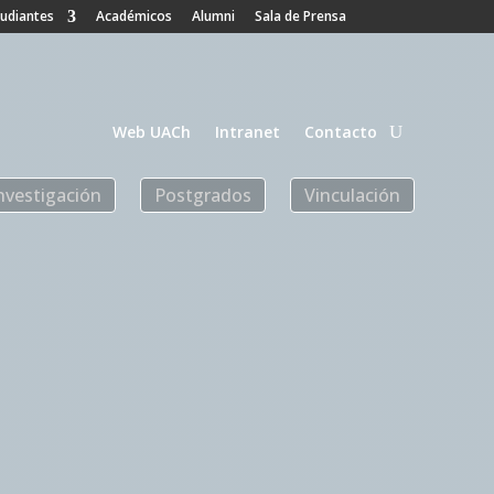
tudiantes
Académicos
Alumni
Sala de Prensa
Web UACh
Intranet
Contacto
nvestigación
Postgrados
Vinculación