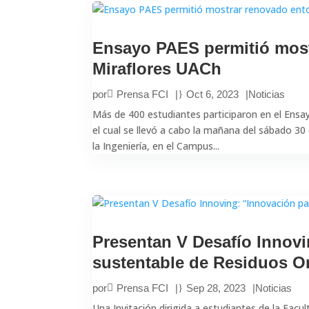
Ensayo PAES permitió mos
Miraflores UACh
por
Prensa FCI
|
Oct 6, 2023
|
Noticias
Más de 400 estudiantes participaron en el Ensay
el cual se llevó a cabo la mañana del sábado 30 
la Ingeniería, en el Campus...
Presentan V Desafío Innovi
sustentable de Residuos O
por
Prensa FCI
|
Sep 28, 2023
|
Noticias
Una Invitación dirigida a estudiantes de la Facult