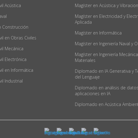
vil Acústica
Magíster en Acústica y Vibracio
aval
Magíster en Electricidad y Elect
Aplicada
en Construcción
Magíster en Informática
vil en Obras Civiles
Magíster en Ingeniería Naval y 
ivil Mecánica
Magíster en Ingeniería Mecánica
vil Electrónica
Materiales
ivil en Informática
Diplomado en IA Generativa y T
del Lenguaje
vil Industrial
Diplomado en análisis de datos
aplicaciones en IA
Diplomado en Acústica Ambient