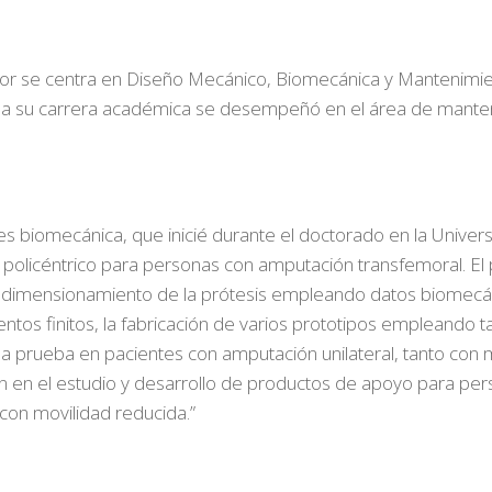
or se centra en Diseño Mecánico, Biomecánica y Mantenimien
o a su carrera académica se desempeñó en el área de manten
es biomecánica, que inicié durante el doctorado en la Universi
 policéntrico para personas con amputación transfemoral. El 
 dimensionamiento de la prótesis empleando datos biomecán
entos finitos, la fabricación de varios prototipos empleando 
 prueba en pacientes con amputación unilateral, tanto con m
n en el estudio y desarrollo de productos de apoyo para p
con movilidad reducida.”