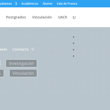
tudiantes
Académicos
Alumni
Sala de Prensa
Postgrados
Vinculación
UACh
anet
Contacto
Investigación
s
Vinculación