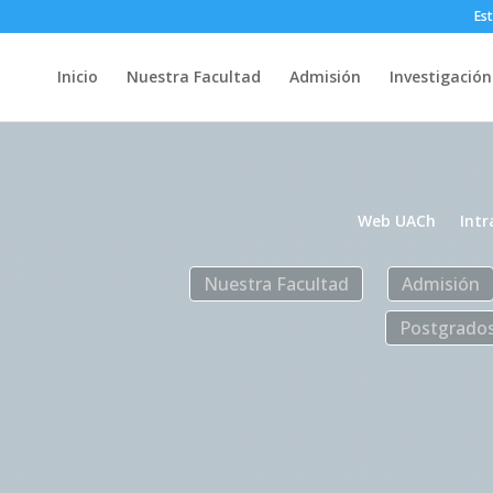
Es
Inicio
Nuestra Facultad
Admisión
Investigación
Web UACh
Intr
Nuestra Facultad
Admisión
Postgrado