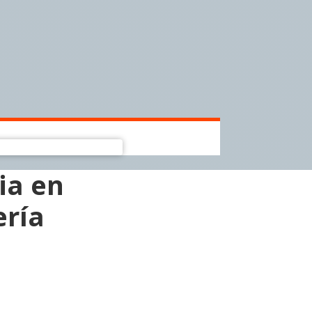
ia en
ería