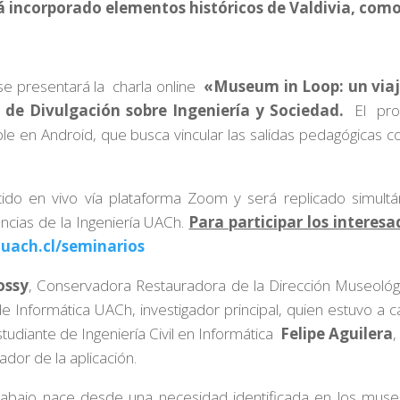
tá incorporado elementos históricos de Valdivia, como 
 se presentará la charla online
«Museum in Loop: un viaj
 de Divulgación sobre Ingeniería y Sociedad.
El
pro
ible en Android, que busca
vincular las salidas pedagógicas c
tido en vivo vía plataforma Zoom y será replicado simult
ncias de la Ingeniería UACh.
Para participar los interesa
.uach.cl/seminarios
ossy
, Conservadora Restauradora de la Dirección Museológi
de Informática UACh, investigador principal, quien estuvo a 
studiante de Ingeniería Civil en Informática
Felipe Aguilera
,
dor de la aplicación.
 trabajo nace desde una necesidad identificada en los muse