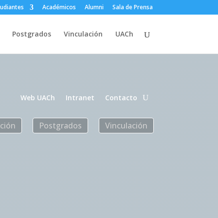
tudiantes
Académicos
Alumni
Sala de Prensa
Postgrados
Vinculación
UACh
Web UACh
Intranet
Contacto
ación
Postgrados
Vinculación