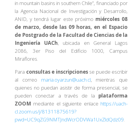
in mountain basins in southern Chile”, financiado por
la Agencia Nacional de Investigación y Desarrollo,
ANID, y tendrá lugar este próximo
miércoles 08
de marzo, desde las 09 horas, en el Espacio
de Postgrado de la Facultad de Ciencias de la
Ingeniería UACh
, ubicada en General Lagos
2086, 3er Piso del Edificio 1000, Campus
Miraflores.
Para
consultas e inscripciones
se puede escribir
al correo
maria.oyarzun@uach.cl
, mientras que
quienes no puedan asistir de forma presencial, se
pueden conectar a través de la
plataforma
ZOOM
mediante el siguiente enlace
https://uach-
cl.zoom.us/j/81311875619?
pwd=UC9qZG9NMTJndWcrODVWa1UxZldQdz09
.