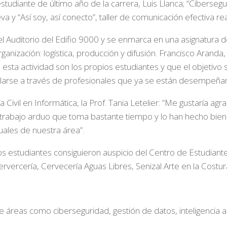
estudiante de último año de la carrera, Luis Llanca; “Cibersegur
va y “Así soy, así conecto”, taller de comunicación efectiva re
 Auditorio del Edifio 9000 y se enmarca en una asignatura de
ganización: logística, producción y difusión. Francisco Arand
esta actividad son los propios estudiantes y que el objetivo 
larse a través de profesionales que ya se están desempeñan
ía Civil en Informática, la Prof. Tania Letelier: “Me gustaría a
n trabajo arduo que toma bastante tiempo y lo han hecho bie
uales de nuestra área”.
 estudiantes consiguieron auspicio del Centro de Estudiantes 
ervercería, Cervecería Aguas Libres, Senizal Arte en la Costu
e áreas como ciberseguridad, gestión de datos, inteligencia arti