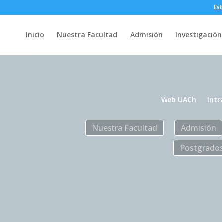
Es
Inicio
Nuestra Facultad
Admisión
Investigación
Web UACh
Intr
Nuestra Facultad
Admisión
Postgrado