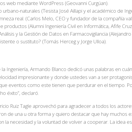
itios web mediante WordPress (Geovanni Curgúan).
bano-naturales (Tesista José Aillapi y el académico de Ingeni
amneza real. (Carlos Melo, CEO y fundador de la compañía val
productos (Alumni Ingeniería Civil en Informática, Afife Cruz
álisis y la Gestión de Datos en Farmacovigilancia (Alejandro 
sistente o sustituto? (Tomás Herceg y Jorge Ulloa).
 la Ingeniería, Armando Blanco dedicó unas palabras en cuánt
ocidad impresionante y donde ustedes van a ser protagonis
porque eventos como este tienen que perdurar en el tiempo. P
o éxito”, declaró.
auricio Ruiz Tagle aprovechó para agradecer a todos los actor
aron de una u otra forma y quiero destacar que hay muchos 
 la necesidad y la voluntad de volver a cooperar. La idea es q