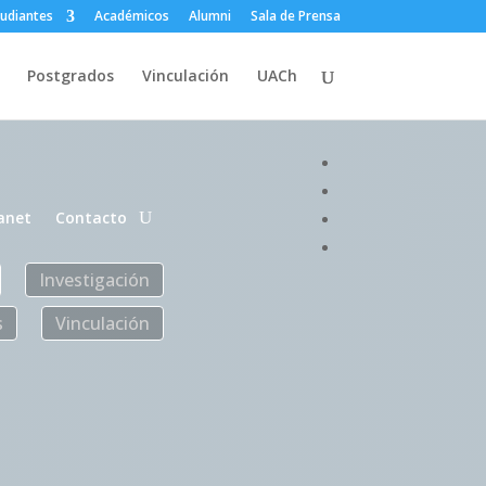
tudiantes
Académicos
Alumni
Sala de Prensa
Postgrados
Vinculación
UACh
anet
Contacto
Investigación
s
Vinculación