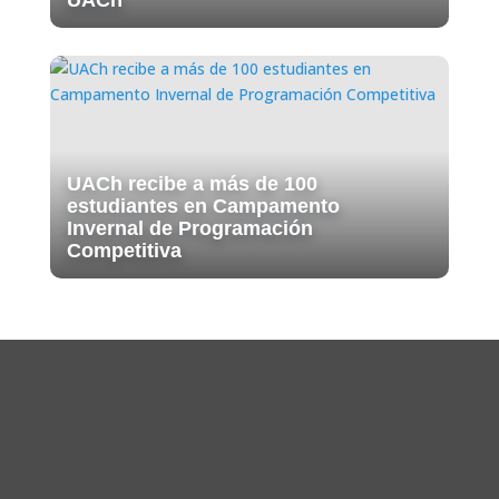
UACh
UACh recibe a más de 100
estudiantes en Campamento
Invernal de Programación
Competitiva