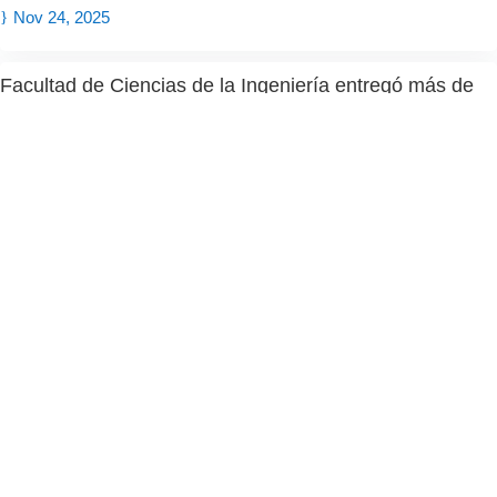
Nov 24, 2025
Facultad de Ciencias de la Ingeniería entregó más de
300 títulos y grados académicos en dos ceremonias.
por
Maritza Uribe
|
Ene 15, 2025
Comenzó el tradicional congreso de acústica y audio
profesional INGEACUS 2024
por
María José Aedo
|
Oct 16, 2024