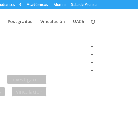
tudiantes
Académicos
Alumni
Sala de Prensa
Postgrados
Vinculación
UACh
anet
Contacto
Investigación
s
Vinculación