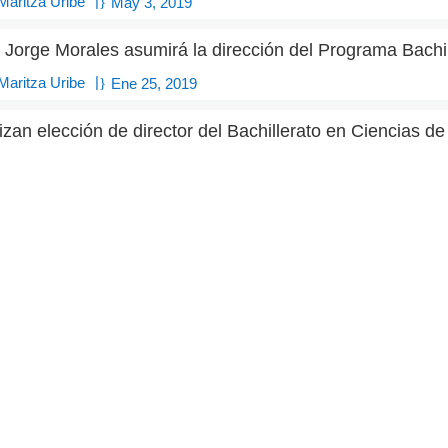
|
Maritza Uribe
May 3, 2019
. Jorge Morales asumirá la dirección del Programa Bachil
|
Maritza Uribe
Ene 25, 2019
izan elección de director del Bachillerato en Ciencias d
|
Maritza Uribe
Ene 24, 2019
Postgrados