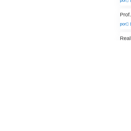
por
Prof
por
Real
por
Facultad
Carreras