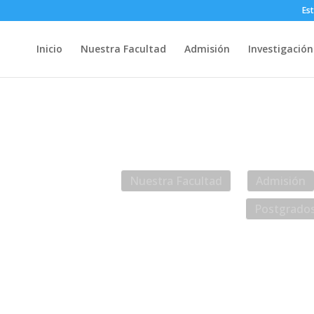
Es
Inicio
Nuestra Facultad
Admisión
Investigación
Web UACh
Intr
Nuestra Facultad
Admisión
Postgrado