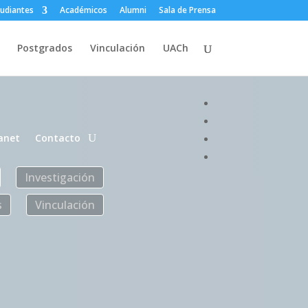
tudiantes
Académicos
Alumni
Sala de Prensa
Postgrados
Vinculación
UACh
anet
Contacto
Investigación
s
Vinculación