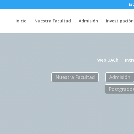
Es
Inicio
Nuestra Facultad
Admisión
Investigación
Web UACh
Intr
Nuestra Facultad
Admisión
Postgrado