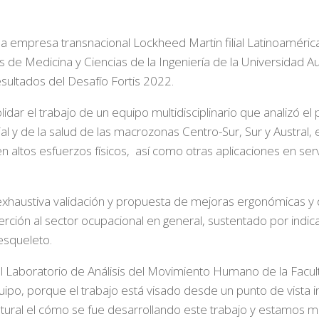
la empresa transnacional Lockheed Martin filial Latinoaméric
de Medicina y Ciencias de la Ingeniería de la Universidad Aus
esultados del Desafío Fortis 2022.
olidar el trabajo de un equipo multidisciplinario que analizó el
al y de la salud de las macrozonas Centro-Sur, Sur y Austral
n altos esfuerzos físicos, así como otras aplicaciones en ser
xhaustiva validación y propuesta de mejoras ergonómicas y d
inserción al sector ocupacional en general, sustentado por in
esqueleto.
l Laboratorio de Análisis del Movimiento Humano de la Facu
po, porque el trabajo está visado desde un punto de vista int
tural el cómo se fue desarrollando este trabajo y estamos m