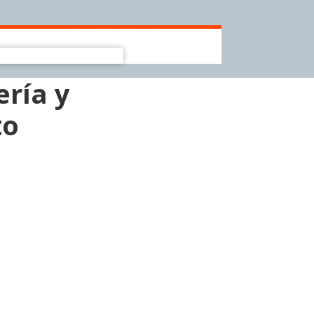
ría y
to