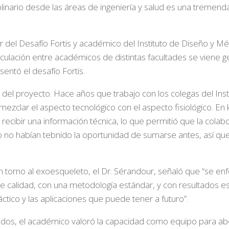
plinario desde las áreas de ingeniería y salud es una tremend
r del Desafío Fortis y académico del Instituto de Diseño y Mé
vinculación entre académicos de distintas facultades se viene
sentó el desafío Fortis.
 del proyecto. Hace años que trabajo con los colegas del Ins
zclar el aspecto tecnológico con el aspecto fisiológico. En k
ecibir una información técnica, lo que permitió que la colabo
o no habían tebnido la oportunidad de sumarse antes, así que
 en torno al exoesqueleto, el Dr. Sérandour, señaló que “se e
de calidad, con una metodología estándar, y con resultados e
ctico y las aplicaciones que puede tener a futuro”.
nidos, el académico valoró la capacidad como equipo para ab