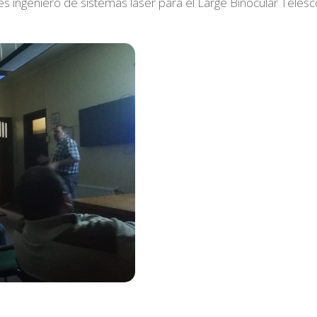
 ingeniero de sistemas láser para el Large Binocular Teles