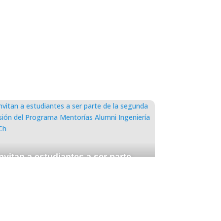
nvitan a estudiantes a ser parte
de la segunda versión del
Programa Mentorías Alumni
Ingeniería UACh