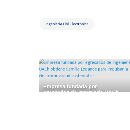
Ingeniería Civil Electrónica
Empresa fundada por
egresados de Ingeniería UACh
obtiene Semilla Expande para
impulsar la electromovilidad
sustentable