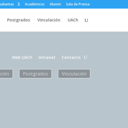
tudiantes
Académicos
Alumni
Sala de Prensa
Postgrados
Vinculación
UACh
Web UACh
Intranet
Contacto
ación
Postgrados
Vinculación