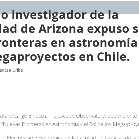
o investigador de la
dad de Arizona expuso 
onteras en astronomía y
egaproyectos en Chile.
ritza Uribe
para el Large Binocular Telescope Observatory, dependiente 
 “Nuevas Fronteras en Astronomía y el Rol de los Mega-proye
 de Electricidad y Electrónica de la Facultad de Ciencias de la