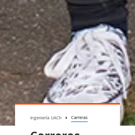
Carreras
Ingeniería UACh
E