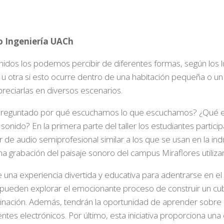
o Ingeniería UACh
idos los podemos percibir de diferentes formas, según los
 u otra si esto ocurre dentro de una habitación pequeña o un
reciarlas en diversos escenarios.
reguntado por qué escuchamos lo que escuchamos? ¿Qué es 
ido? En la primera parte del taller los estudiantes partici
 de audio semiprofesional similar a los que se usan en la indu
na grabación del paisaje sonoro del campus Miraflores utiliz
na experiencia divertida y educativa para adentrarse en el 
s pueden explorar el emocionante proceso de construir un c
inación. Además, tendrán la oportunidad de aprender sobre 
 electrónicos. Por último, esta iniciativa proporciona una e