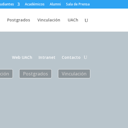
tudiantes
Académicos
Alumni
Sala de Prensa
Postgrados
Vinculación
UACh
Web UACh
Intranet
Contacto
ación
Postgrados
Vinculación