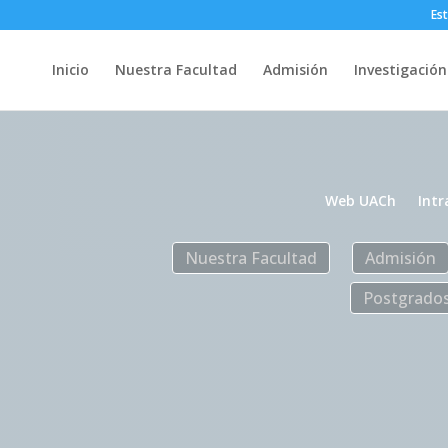
Es
Inicio
Nuestra Facultad
Admisión
Investigación
Web UACh
Intr
Nuestra Facultad
Admisión
Postgrado