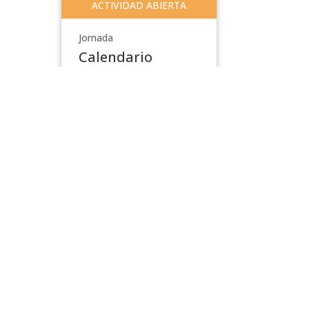
ACTIVIDAD ABIERTA
Jornada
Calendario
DEMRE
lunes 01 de junio al
lunes 18 de enero
Admision 2026
,
pre
,
Admisión
,
Pregrado
,
Facultad de Ciencias de la
Ingeniería
Todas las Actividades