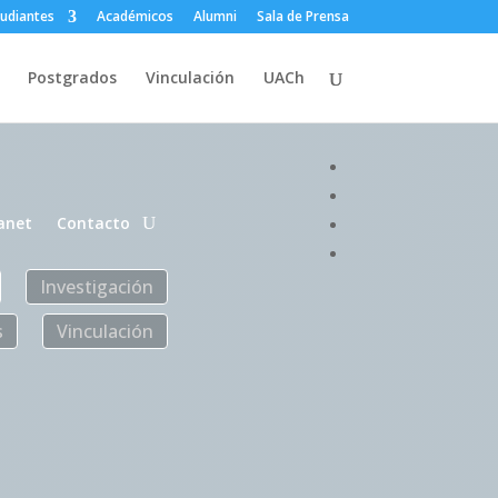
tudiantes
Académicos
Alumni
Sala de Prensa
Postgrados
Vinculación
UACh
anet
Contacto
Investigación
s
Vinculación