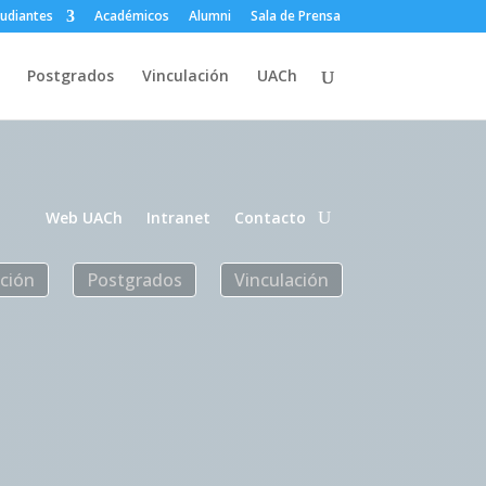
tudiantes
Académicos
Alumni
Sala de Prensa
Postgrados
Vinculación
UACh
Web UACh
Intranet
Contacto
ación
Postgrados
Vinculación