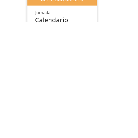
Jornada
Calendario
DEMRE
lunes 01 de junio al
lunes 18 de enero
pre
,
Admisión
,
Pregrado
,
Facultad de Ciencias de la
Ingeniería
,
Admision 2026
Todas las Actividades