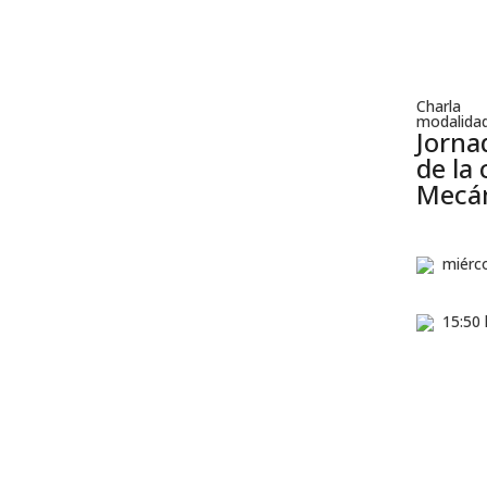
Charla
modalidad
Jorna
de la 
Mecán
miérc
15:50 