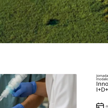
Jornad
modalid
Inno
I+D+
m