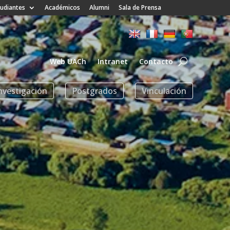
tudiantes
Académicos
Alumni
Sala de Prensa
Web UACh
Intranet
Contacto
nvestigación
Postgrados
Vinculación